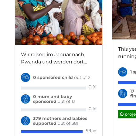
This ye
Wir reisen im Januar nach
running
Rwanda und werden dort
matters
unter anderem das
Scholars
1 
Überlebensprogramm von
0 sponsored child
out of 2
take pa
Compassion besuchen und
competi
0 %
kennenlernen. Diese Reise
17
months,
fi
0 mum and baby
nach Rwanda ist mehr als nur
12 life
sponsored
out of 13
das Entdecken eines neuen
apprent
0 %
Landes. Sie ist eine Reise mit
students. Each
proje
379 mothers and babies
Sinn – ein konkretes
represe
supported
out of 381
Engagement für die
miles; i
99 %
Schwächsten. Unser Ziel ist es,