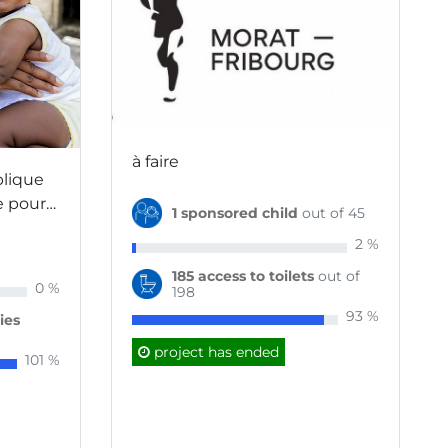
à faire
lique
e pour
1 sponsored child
out of 45
e de
2 %
Notre
de
185 access to toilets
out of
0 %
198
93 %
ies
s. La
ie d’un
project has ended
101 %
aque
es de
t leur